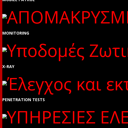
MONITORING
X-RAY
PENETRATION TESTS