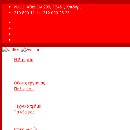
Λεωφ. Αθηνών 209, 12461, Χαϊδάρι
210 800 11 14, 212 000 23 28
Η Εταιρεία
Σχετικά με εμάς
Υπηρεσίες
Κέντρο Επιχειρήσεων
Θέσεις εργασίας
Πολυμέσα
Φωτογραφίες
Βίντεο
Τεχνικό τμήμα
Τα νέα μας
Δελτία Τύπου
Κοινωνική δράση
Επικοινωνία